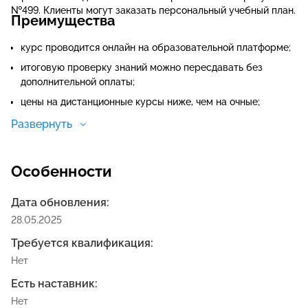
№499. Клиенты могут заказать персональный учебный план.
Преимущества
курс проводится онлайн на образовательной платформе;
итоговую проверку знаний можно пересдавать без
дополнительной оплаты;
цены на дистанционные курсы ниже, чем на очные;
слушатели могут учиться в любой время — сайт для
Развернуть
занятий открыт круглые сутки;
Особенности
Дата обновления:
28.05.2025
Требуется квалификация:
Нет
Есть наставник:
Нет