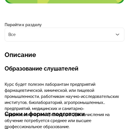
Перейти к разделу
Все
Описание
Образование слушателей
Курс будет полезен лаборантам предприятий
фармацевтической, химической, или пищевой
промышленности, работникам научно-исследовательских
институтов, биолабораторий, агропромышленных
предприятий, медицинских и санитарно-
Сроки и формат подготовки
эпидемиологических организаций. Для зачисления на
обучение потребуется среднее или высшее
профессиональное образование.