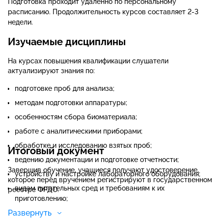
Подготовка проходит удаленно по персональному
расписанию. Продолжительность курсов составляет 2-3
недели.
Изучаемые дисциплины
На курсах повышения квалификации слушатели
актуализируют знания по:
подготовке проб для анализа;
методам подготовки аппаратуры;
особенностям сбора биоматериала;
работе с аналитическими приборами;
обработке и исследованию взятых проб;
Итоговый документ
ведению документации и подготовке отчетности;
Завершив обучение, учащиеся получают удостоверение,
устройству и настройке лабораторного оборудования;
которое перед вручением регистрируют в государственном
видам питательных сред и требованиям к их
реестре ФРДО.
приготовлению;
Развернуть
основам охраны труда и безопасности работы в