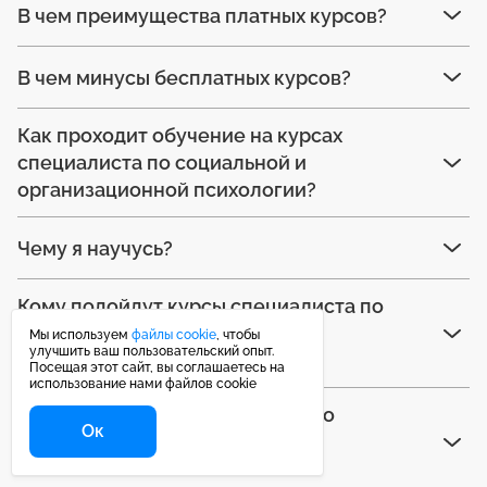
В чем преимущества платных курсов?
В чем минусы бесплатных курсов?
Как проходит обучение на курсах
специалиста по социальной и
организационной психологии?
Чему я научусь?
Кому подойдут курсы специалиста по
социальной и организационной
Мы используем
файлы cookie
, чтобы
улучшить ваш пользовательский опыт.
психологии?
Посещая этот сайт, вы соглашаетесь на
использование нами файлов cookie
Как правильно выбрать курсы по
Ок
социальной и организационной
психологии?