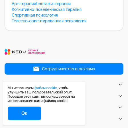
Арт-терапия
Гештальт-терапия
Когнитивно-поведенческая терапия
Спортивная психология
Телесно-ориентированная психология
Сотрудничество и реклама
Учебные заведения
Мы используем
файлы cookie
, чтобы
улучшить ваш пользовательский опыт.
Направления
Посещая этот сайт, вы соглашаетесь на
использование нами файлов cookie
Рейтинги
Ок
Публикации