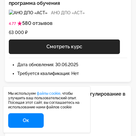
программа обучения
АНО ДПО «АСТ»
580 отзывов
4.77
63 000 ₽
Смотреть курс
Дата обновления: 30.06.2025
Требуется квалификация: Нет
Ценообразование и тарифное регулирование в
Мы используем
файлы cookie
, чтобы
улучшить ваш пользовательский опыт.
ЖКХ, программа переподготовки
Посещая этот сайт, вы соглашаетесь на
использование нами файлов cookie
АНО ДПО «АСТ»
Ок
580 отзывов
4.77
73 500 ₽