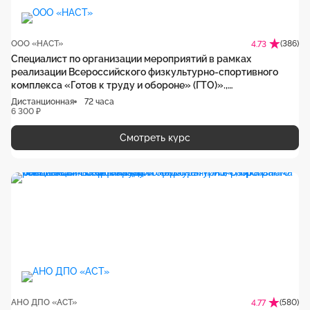
ООО «НАСТ»
(386)
4.73
Специалист по организации мероприятий в рамках
реализации Всероссийского физкультурно-спортивного
комплекса «Готов к труду и обороне» (ГТО)».,
дистанционная программа обучения
Дистанционная
72 часа
6 300 ₽
Смотреть курс
АНО ДПО «АСТ»
(580)
4.77