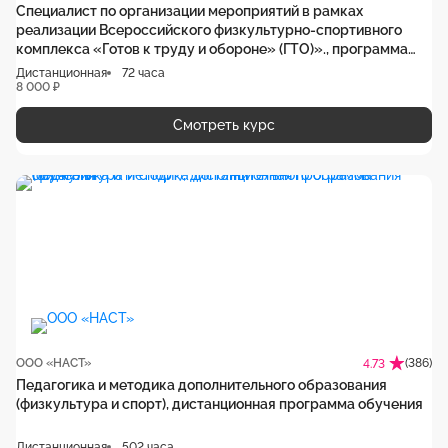
Специалист по организации мероприятий в рамках
реализации Всероссийского физкультурно-спортивного
комплекса «Готов к труду и обороне» (ГТО)»., программа
повышения квалификации
Дистанционная
72 часа
8 000 ₽
Смотреть курс
ООО «НАСТ»
(386)
4.73
Педагогика и методика дополнительного образования
(физкультура и спорт), дистанционная программа обучения
Дистанционная
502 часа