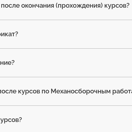
после окончания (прохождения) курсов?
фикат?
ение?
 после курсов по Механосборочным рабо
курсов?