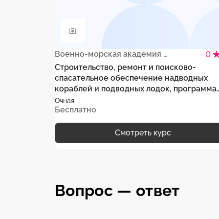
Военно-морская академия имени Адмирала Флота Советского Союза Н.Г. Кузнецова
0
Строительство, ремонт и поисково-
спасательное обеспечение надводных
кораблей и подводных лодок, программа
специалитета
Очная
Бесплатно
Смотреть курс
Вопрос — ответ