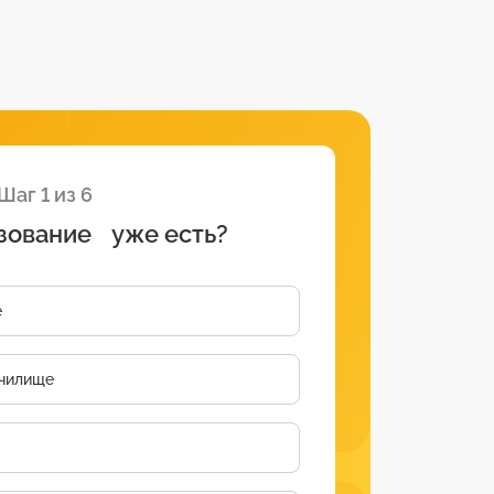
Шаг 1 из 6
зование уже есть?
е
чилище