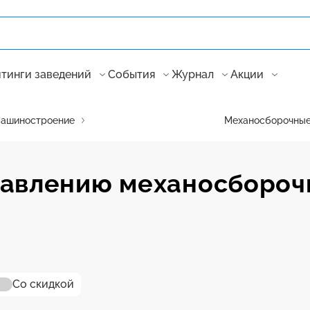
тинги заведений
События
Журнал
Акции
ашиностроение
Механосборочные
равлению механосбороч
Со скидкой