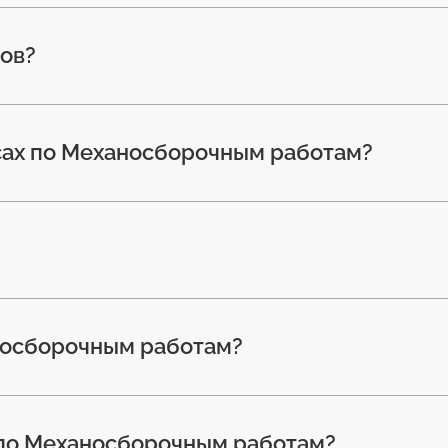
ов?
рсах по Механосборочным работам?
носборочным работам?
 по Механосборочным работам?