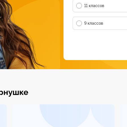
11 классов
9 классов
ернушке