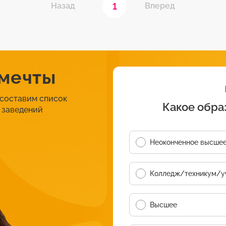
1
Назад
Вперед
 мечты
 составим список
Какое обра
 заведений
Неоконченное высше
Колледж/техникум/у
Высшее