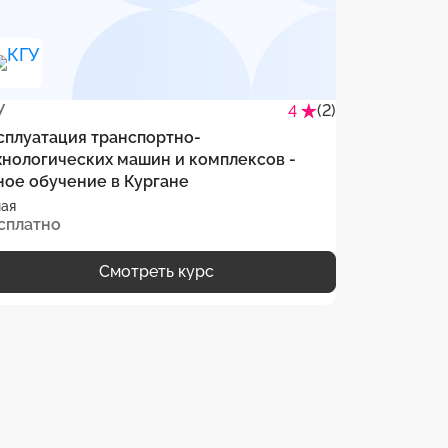
У
(2)
ТГУ
4
сплуатация транспортно-
Эксплуатац
хнологических машин и комплексов -
технологич
ное обучение в Кургане
очное обуч
ая
Очная
сплатно
Бесплатно
Смотреть курс