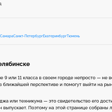
д
Самара
Санкт-Петербург
Екатеринбург
Тюмень
елябинске
9 или 11 класса в своем городе непросто — не в
в ближайшей перспективе и помогут выйти на ры
еджа или техникума — это свидетельство его дост
он выпускает. Поэтому на этой странице собраны 