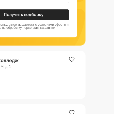
Получить подборку
опку, вы соглашаетесь с
условиями оферты
и
е
на
обработку персональных данных
колледж
М, д. 1