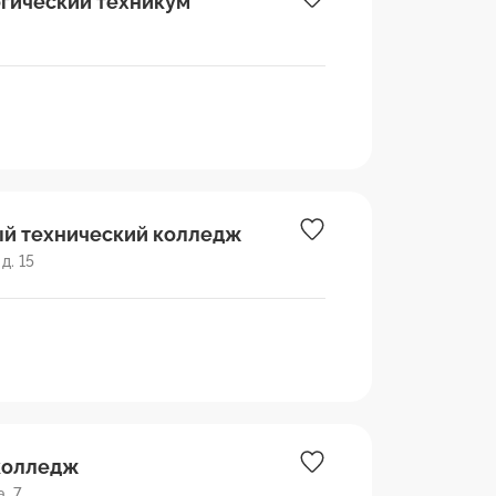
гический техникум
й технический колледж
д. 15
колледж
, 7