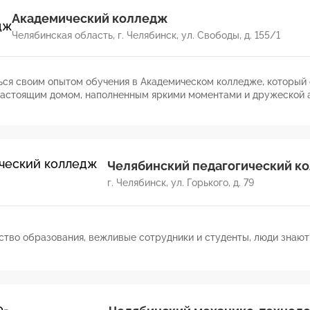
Академический колледж
Челябинская область, г. Челябинск, ул. Свободы, д. 155/1
ься своим опытом обучения в Академическом колледже, который 
астоящим домом, наполненным яркими моментами и дружеской атмосферой. 
 колледжем, разнообразны и актуальны. Каждый предмет препо
ынка труда. Преподаватели — настоящие профессионалы своего 
 и вдохновляют студентов на достижения. Их поддержка и вниман
 и развиваться. Студенческая жизнь в колледже просто шикарна! Здесь всегда
о-то интересное. Колледж стал местом, где я смог раскрыть свои тал
Челябинский педагогический 
ь хочу выразить преподавателям за их терпение, поддержку и ж
г. Челябинск, ул. Горького, д. 79
ие незабываемым и вдохновили на дальнейшие свершения! С гордостью могу сказать, что выбра
колледж, и уверена, что он откроет двери в мир больших возможн
ство образования, вежливые сотрудники и студенты, люди знают 