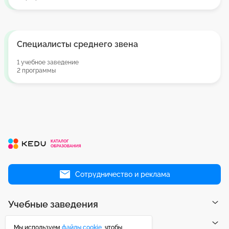
Специалисты среднего звена
1 учебное заведение
2 программы
Сотрудничество и реклама
Учебные заведения
Направления
Мы используем
файлы cookie
, чтобы