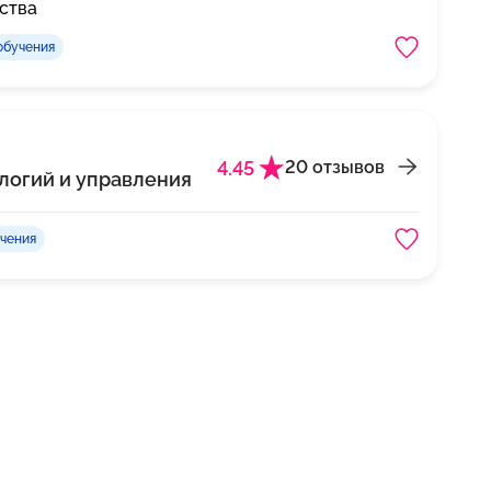
ства
обучения
4.45
20 отзывов
логий и управления
учения