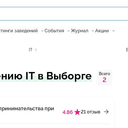
тинги заведений
События
Журнал
Акции
IT
нию IT в Выборге
Всего
2
принимательства при
4.86
21 отзыв