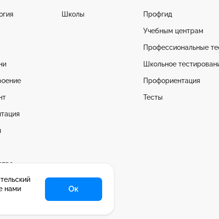
огия
Школы
Профгид
Учебным центрам
Профессиональные те
ни
Школьное тестирован
оение
Профориентация
нт
Тесты
тация
я
ство
ательский
все
Ок
е нами