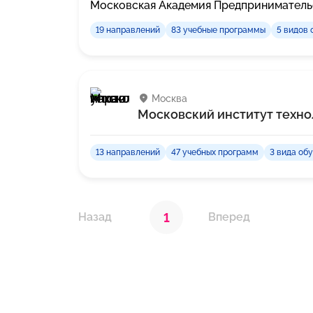
Московская Академия Предприниматель
19 направлений
83 учебные программы
5 видов 
Москва
Московский институт техно
13 направлений
47 учебных программ
3 вида об
1
Назад
Вперед