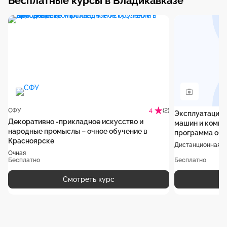
Бесплатные курсы в Владикавказе
СФУ
(2)
4
Эксплуатация 
Декоративно -прикладное искусство и
машин и компл
народные промыслы – очное обучение в
программа обу
Красноярске
Дистанционная
Очная
Бесплатно
Бесплатно
Смотреть курс