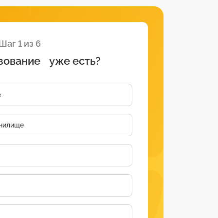
Шаг 1 из 6
зование уже есть?
е
чилище