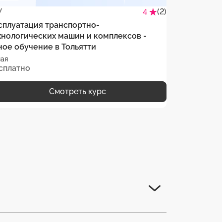
У
(2)
ГТМАУ
4
сплуатация транспортно-
Механизаци
хнологических машин и комплексов -
обучение в
ное обучение в Тольятти
Очная
ая
сплатно
Бесплатно
Смотреть курс