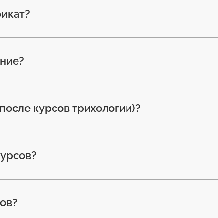
фикат?
ение?
(после курсов трихологии)?
курсов?
ов?