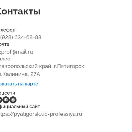
Контакты
елефон
7(928) 634-68-83
очта
zprof@mail.ru
дрес
тавропольский край, г.Пятигорск
л.Калинина, 27А
оказать на карте
оцсети
фициальный сайт
ttps://pyatigorsk.uc-professiya.ru