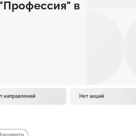
"Профессия" в
т направлений
Нет акций
Документы