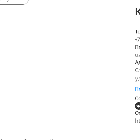
Т
+
П
u
А
С
у
П
С
О
h