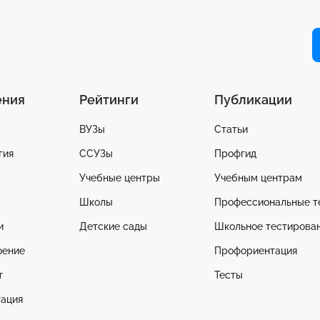
ения
Рейтинги
Публикации
ВУЗы
Статьи
гия
ССУЗы
Профгид
Учебные центры
Учебным центрам
Школы
Профессиональные т
и
Детские сады
Школьное тестирова
оение
Профориентация
т
Тесты
ация