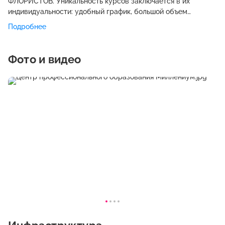
ФЛОРИСТОВ. Уникальность курсов заключается в их
индивидуальности: удобный график, большой объем
практики, профессиональные препараты, разнообразие
Подробнее
программ, высококвалифицированные преподаватели и
доброжелательная атмосфера! Учебный центр
«Миллениум», основанный в г. Иркутске в 1999 г., за 19 лет
Фото и видео
работы, организовал 3 филиала: два - в городах Иркутской
области, Ангарске и Братске , и один – в Улан-Удэ
(Республика Бурятия). На базе Учебного центра
«Миллениум» был создан и один из успешных VIP-салонов
г. Иркутска – "CASUAL. Учебный центр «Миллениум» -
постоянный участник конкурсов, областных и региональных
выставок, бессменный организатор и вдохновитель
Чемпионата Азии по ногтевому сервису «Восток-Запад»,
проводимого ежегодно в г. Иркутске в рамках выставки
«Вселенная красоты» (Сибэкспоцентр). В 2003 г. Учебный
центр «Миллениум» по итогам регионального конкурса
«100 лучших товаров России», проводимого
Администрацией Иркутской области, Иркутским центром
стандартизации, метрологии и сертификации был признан
лучшим учебным центром Иркутской области! Выпускники
работают в известных парикмахерских и салонах красоты