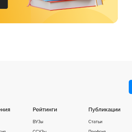
ения
Рейтинги
Публикации
ВУЗы
Статьи
гия
ССУЗы
Профгид