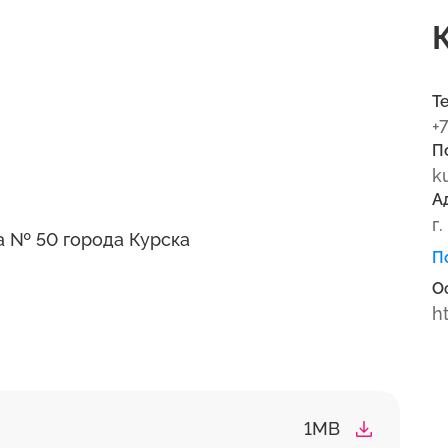
Т
+
П
k
А
г
 № 50 города Курска
П
О
h
1MB