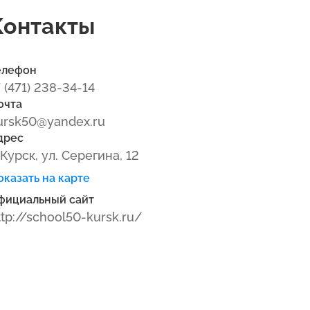
Контакты
елефон
7 (471) 238-34-14
очта
ursk50@yandex.ru
дрес
. Курск, ул. Серегина, 12
оказать на карте
фициальный сайт
ttp://school50-kursk.ru/