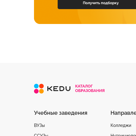
Учебные заведения
Направл
ВУЗы
Колледжи
ССУЗы
Нутрициоло