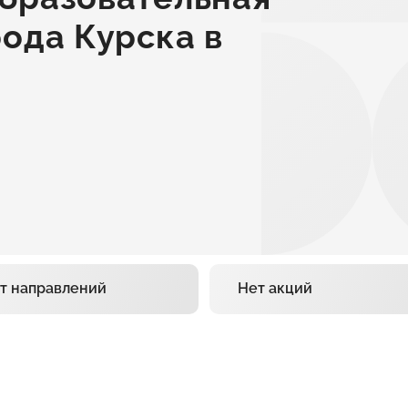
ода Курска в
т направлений
Нет акций