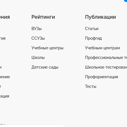
ения
Рейтинги
Публикации
ВУЗы
Статьи
гия
ССУЗы
Профгид
Учебные центры
Учебным центрам
Школы
Профессиональные т
и
Детские сады
Школьное тестирова
оение
Профориентация
т
Тесты
ация
тво