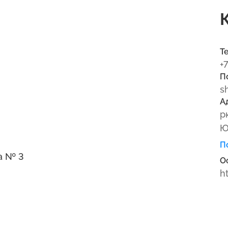
Т
+
П
s
А
р
Ю
П
а № 3
О
h