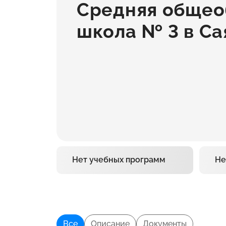
Средняя общео
школа № 3 в Са
Нет учебных программ
Не
Все
Описание
Документы