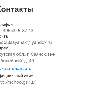
Контакты
елефон
7 (39553) 5-37-13
очта
hool3sayansk@ yandex.ru
дрес
кутская обл., г. Саянск, м-н
билейный, д. 46
оказать на карте
фициальный сайт
ttp://schoolgs.ru/