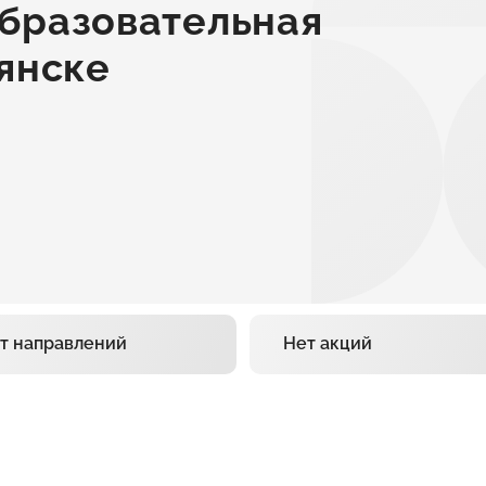
бразовательная
янске
т направлений
Нет акций