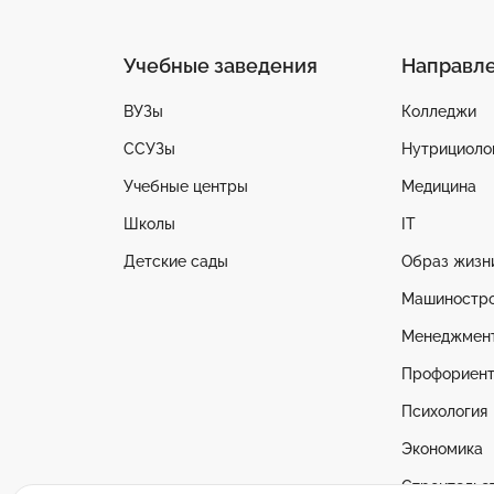
Учебные заведения
Направл
ВУЗы
Колледжи
ССУЗы
Нутрициоло
Учебные центры
Медицина
Школы
IT
Детские сады
Образ жизн
Машиностр
Менеджмен
Профориент
Психология
Экономика
Строительс