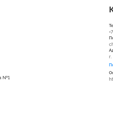
Т
+
П
c
А
г
П
О
а №1
h