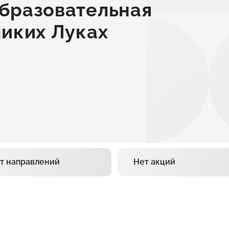
бразовательная
иких Луках
т направлений
Нет акций