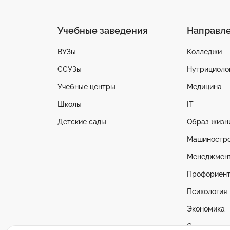
Учебные заведения
Направл
ВУЗы
Колледжи
ССУЗы
Нутрициоло
Учебные центры
Медицина
Школы
IT
Детские сады
Образ жизн
Машиностр
Менеджмен
Профориент
Психология
Экономика
Строительс