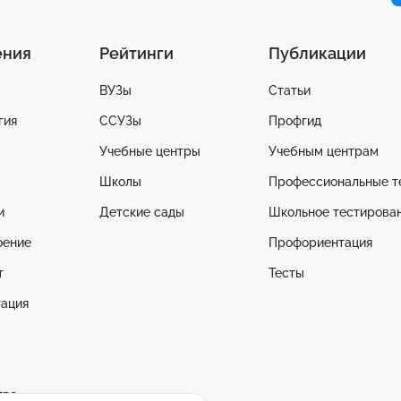
ения
Рейтинги
Публикации
ВУЗы
Статьи
гия
ССУЗы
Профгид
Учебные центры
Учебным центрам
Школы
Профессиональные т
и
Детские сады
Школьное тестирова
оение
Профориентация
т
Тесты
ация
тво