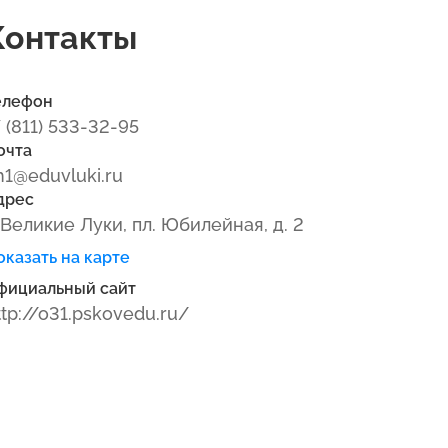
Контакты
елефон
7 (811) 533-32-95
очта
h1@eduvluki.ru
дрес
. Великие Луки, пл. Юбилейная, д. 2
оказать на карте
фициальный сайт
ttp://o31.pskovedu.ru/