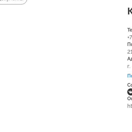
Т
+
П
2
А
г
П
С
О
h