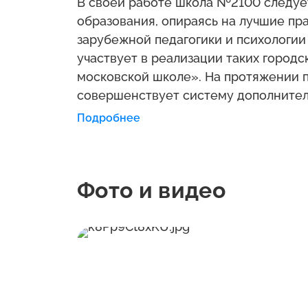
В своей работе школа №2100 следуе
образования, опираясь на лучшие пр
зарубежной педагогики и психологии
участвует в реализации таких городс
московской школе». На протяжении п
совершенствует систему дополнител
объединения физкультурно-оздорови
Подробнее
социально-педагогической, естестве
Сформирована материально-техничес
функционирование учреждения в соо
Фото и видео
безопасности. Каждый учебный каб
оборудованием для проведения учеб