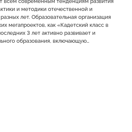
т всем современным тенденциям развития
актики и методики отечественной и
 разных лет. Образовательная организация
ких мегапроектов, как «Кадетский класс в
оследних 3 лет активно развивает и
ьного образования, включающую
тельной, художественно-эстетической,
нно-научной и технической направленности.
кая база, обеспечивающая
тветствии с нормами СанПин и техники
инет оборудован необходимым
ный занятий.