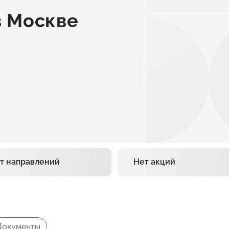
 Москве
т направлений
Нет акций
Документы