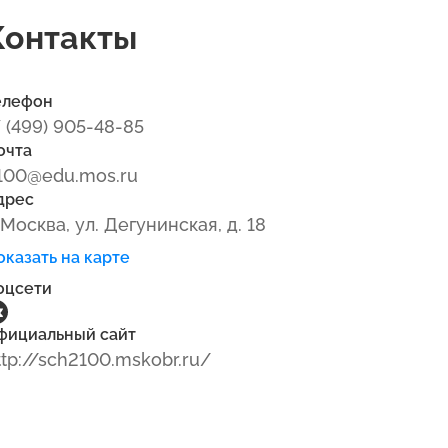
Контакты
елефон
7 (499) 905-48-85
очта
100@edu.mos.ru
дрес
. Москва, ул. Дегунинская, д. 18
оказать на карте
оцсети
фициальный сайт
ttp://sch2100.mskobr.ru/