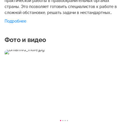
практической работы в правоохранительных органах
страны. Это позволяет готовить специалистов к работе в
сложной обстановке, решать задачи в нестандартных
управленческих ситуациях, налаживать контакты с
Подробнее
представителями различных социальных, культурных,
этнических групп, работниками средств массовой
информации. Данное приоритетное направление в
Фото и видео
подготовке и воспитании специалистов для различных
служб и подразделений органов внутренних дел,
несомненно, будет способствовать дальнейшему
совершенствованию организации охраны общественного
порядка и борьбы с преступностью, а также повышению
результативности деятельности региональных и
федеральных органов внутренних дел. Многолетний опыт
академии по подготовке и изданию биографических
справочников о своих выпускниках позволил накопить
сведения о многих поколениях сотрудников и выпускников,
их традициях и судьбах. Это люди, которыми гордится вуз,
кто внес существенный вклад в его развитие. Они
составляют «золотой фонд» академии, в них – основа
прошлого, в них – истоки будущего.