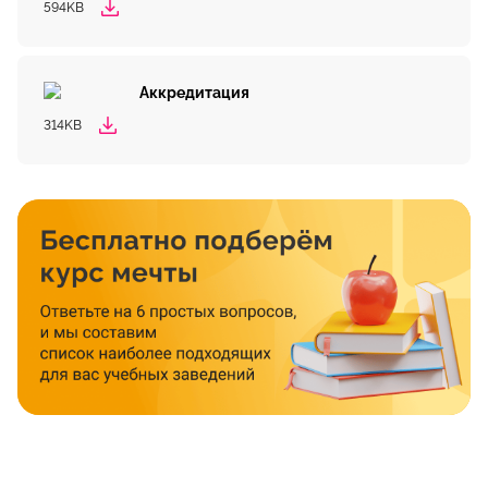
594KB
Аккредитация
314KB