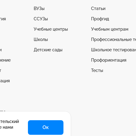
ВУЗы
Статьи
гия
ССУЗы
Профгид
Учебные центры
Учебным центрам
Школы
Профессиональные т
и
Детские сады
Школьное тестирова
оение
Профориентация
т
Тесты
ация
тво
ательский
се
Ок
е нами