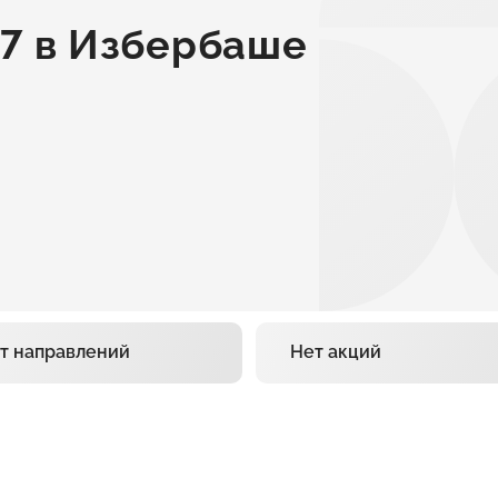
 7 в Избербаше
т направлений
Нет акций