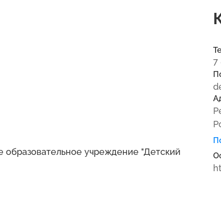
Т
7
П
d
А
Р
Р
П
 образовательное учреждение "Детский
О
h