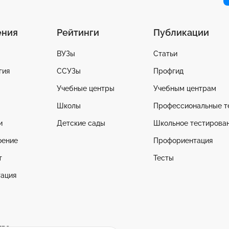
ения
Рейтинги
Публикации
ВУЗы
Статьи
гия
ССУЗы
Профгид
Учебные центры
Учебным центрам
Школы
Профессиональные т
и
Детские сады
Школьное тестирова
оение
Профориентация
т
Тесты
ация
тво