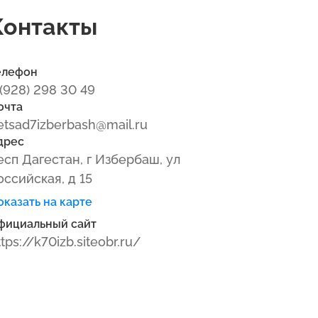
Контакты
елефон
 (928) 298 30 49
очта
etsad7izberbash@mail.ru
дрес
есп Дагестан, г Избербаш, ул
оссийская, д 15
оказать на карте
фициальный сайт
ttps://k70izb.siteobr.ru/