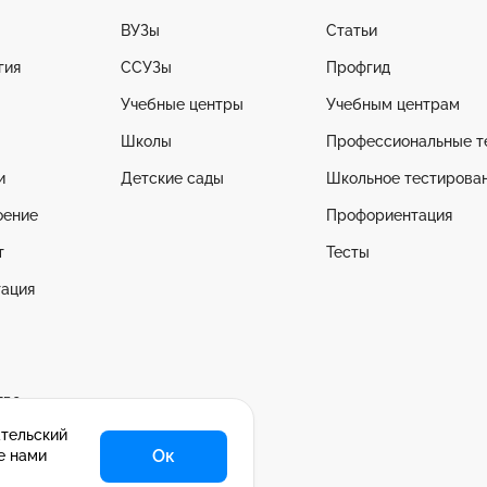
ВУЗы
Статьи
гия
ССУЗы
Профгид
Учебные центры
Учебным центрам
Школы
Профессиональные т
и
Детские сады
Школьное тестирова
оение
Профориентация
т
Тесты
ация
тво
ательский
се
Ок
е нами