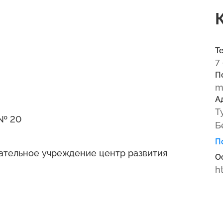
Т
7
П
m
А
Т
 № 20
Б
П
ательное учреждение центр развития
О
h