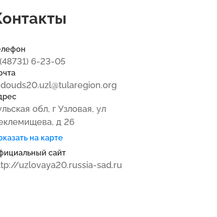
Контакты
елефон
 (48731) 6-23-05
очта
douds20.uzl@tularegion.org
дрес
ульская обл, г Узловая, ул
еклемищева, д 26
оказать на карте
фициальный сайт
ttp://uzlovaya20.russia-sad.ru