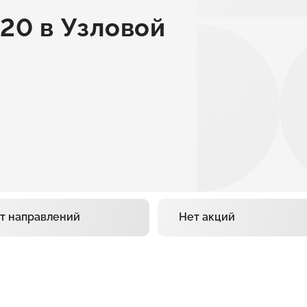
20 в Узловой
т направлений
Нет акций