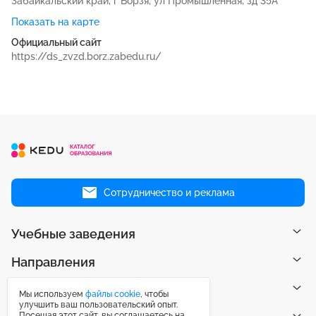
Забайкальский край, г Борзя, ул Промышленная, зд 35А
Показать на карте
Официальный сайт
https://ds_zvzd.borz.zabedu.ru/
Сотрудничество и реклама
Учебные заведения
Направления
Рейтинги
Мы используем
файлы cookie
, чтобы
улучшить ваш пользовательский опыт.
Посещая этот сайт, вы соглашаетесь на