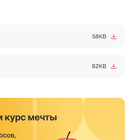
58KB
82KB