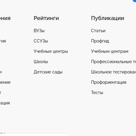
ения
Рейтинги
Публикации
ВУЗы
Статьи
гия
ССУЗы
Профгид
Учебные центры
Учебным центрам
Школы
Профессиональные т
и
Детские сады
Школьное тестирова
оение
Профориентация
т
Тесты
ация
тво