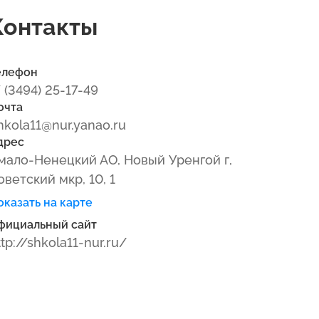
Контакты
елефон
7 (3494) 25-17-49
очта
hkola11@nur.yanao.ru
дрес
мало-Ненецкий АО, Новый Уренгой г,
оветский мкр, 10, 1
оказать на карте
фициальный сайт
ttp://shkola11-nur.ru/