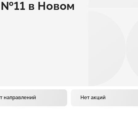
 №11 в Новом
т направлений
Нет акций