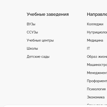
Учебные заведения
Направл
ВУЗы
Колледжи
ССУЗы
Нутрициоло
Учебные центры
Медицина
Школы
IT
Детские сады
Образ жизн
Машиностр
Менеджмен
Профориент
Психология
Экономика
Строительс