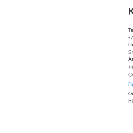
Т
+
П
S
А
Я
С
П
О
h