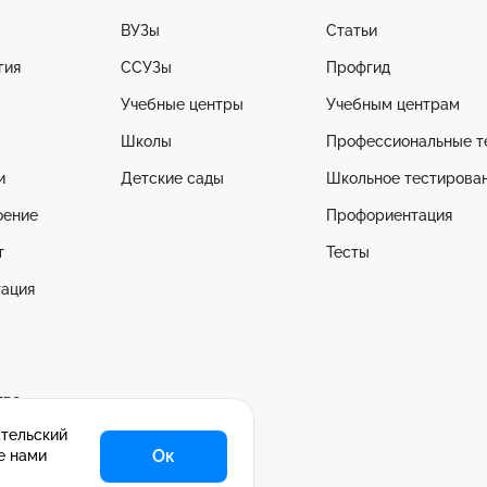
ВУЗы
Статьи
гия
ССУЗы
Профгид
Учебные центры
Учебным центрам
Школы
Профессиональные т
и
Детские сады
Школьное тестирова
оение
Профориентация
т
Тесты
ация
тво
ательский
се
Ок
е нами