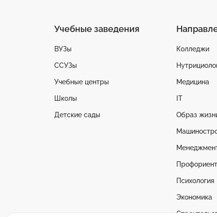
Учебные заведения
Направл
ВУЗы
Колледжи
ССУЗы
Нутрициоло
Учебные центры
Медицина
Школы
IT
Детские сады
Образ жизн
Машиностр
Менеджмен
Профориент
Психология
Экономика
Строительс