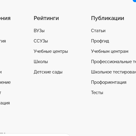
ения
Рейтинги
Публикации
ВУЗы
Статьи
гия
ССУЗы
Профгид
Учебные центры
Учебным центрам
Школы
Профессиональные т
и
Детские сады
Школьное тестирова
оение
Профориентация
т
Тесты
ация
тво