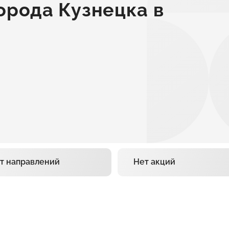
орода Кузнецка в
т направлений
Нет акций