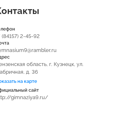
Контакты
елефон
7 (84157) 2-45-92
очта
ymnasium9@rambler.ru
дрес
ензенская область, г. Кузнецк, ул.
абричная, д. 36
оказать на карте
фициальный сайт
ttp://gimnaziya9.ru/