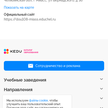
Челябинская обл, г Миасс, ул Вернадского, д 36
Показать на карте
Официальный сайт
https://dou108-miass.educhel.ru
Сотрудничество и реклама
Учебные заведения
Направления
Рейтинги
Мы используем
файлы cookie
, чтобы
улучшить ваш пользовательский опыт.
Посещая этот сайт, вы соглашаетесь на