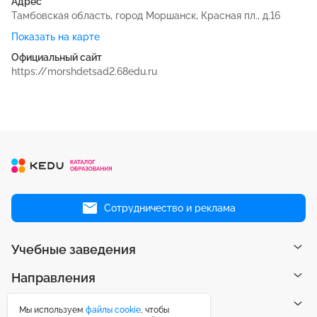
Адрес
Тамбовская область, город Моршанск, Красная пл., д.16
Показать на карте
Официальный сайт
https://morshdetsad2.68edu.ru
Сотрудничество и реклама
Учебные заведения
Направления
Рейтинги
Мы используем
файлы cookie
, чтобы