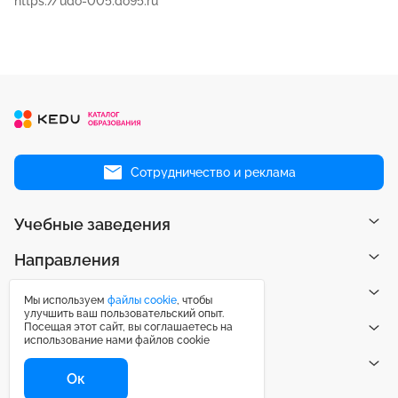
https://udo-005.do95.ru
Сотрудничество и реклама
Учебные заведения
Направления
Рейтинги
Мы используем
файлы cookie
, чтобы
улучшить ваш пользовательский опыт.
Посещая этот сайт, вы соглашаетесь на
Публикации
использование нами файлов cookie
Центр поддержки
Ок