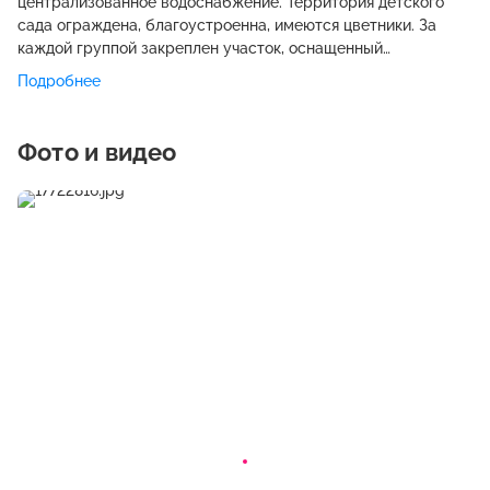
централизованное водоснабжение. Территория детского
сада ограждена, благоустроенна, имеются цветники. За
каждой группой закреплен участок, оснащенный
песочницами, скамейками, малыми игровыми формами. На
Подробнее
территории детского сада расположена спортивная
площадка с дугами для лазания, лестницами, малыми
спортивными формами, площадкой для спортивных игр,
Фото и видео
площадка по ПДД.