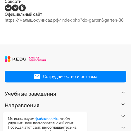
Соцсети
Официальный сайт
https://малышок.унисад.рф/index.php?do=garten&garten=38
Сотрудничество и реклама
Учебные заведения
Направления
Рейтинги
Мы используем
файлы cookie
, чтобы
улучшить ваш пользовательский опыт.
Посещая этот сайт, вы соглашаетесь на
Публикации