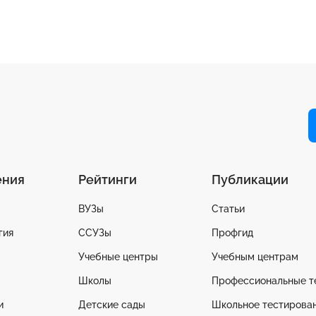
ения
Рейтинги
Публикации
ВУЗы
Статьи
гия
ССУЗы
Профгид
Учебные центры
Учебным центрам
Школы
Профессиональные т
и
Детские сады
Школьное тестирова