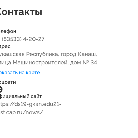
Контакты
елефон
7 (83533) 4-20-27
дрес
увашская Республика, город Канаш,
лица Машиностроителей, дом № 34
оказать на карте
оцсети
фициальный сайт
ttps://ds19-gkan.edu21-
est.cap.ru/news/