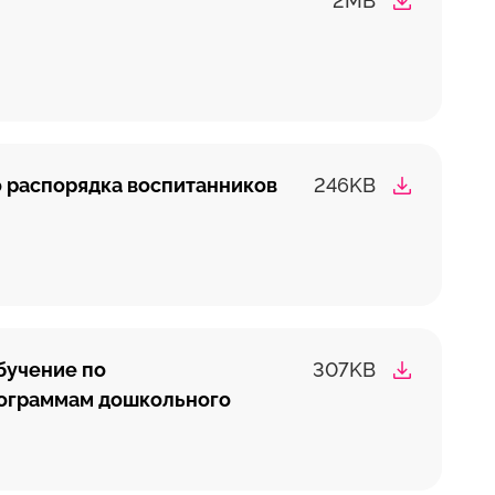
2MB
 распорядка воспитанников
246KB
бучение по
307KB
ограммам дошкольного