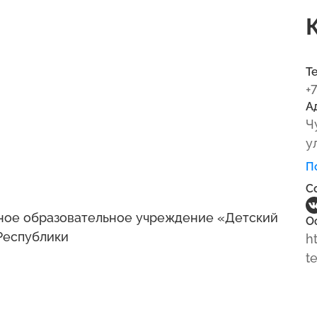
Т
+
А
Ч
у
П
С
ое образовательное учреждение «Детский
О
Республики
h
t