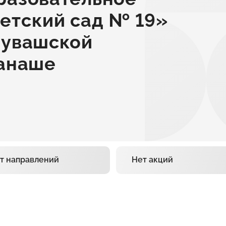
етский сад № 19»
Чувашской
Канаше
т направлений
Нет акций