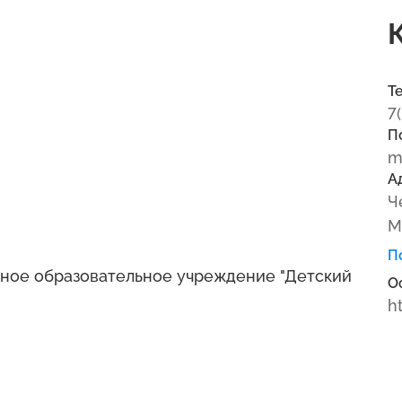
Т
7
П
m
А
Ч
М
П
ное образовательное учреждение "Детский
О
h