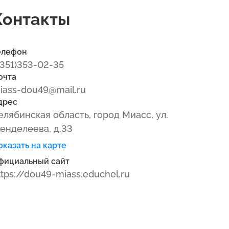
Контакты
елефон
(351)353-02-35
очта
iass-dou49@mail.ru
дрес
елябинская область, город Миасс, ул.
енделеева, д.33
оказать на карте
фициальный сайт
ttps://dou49-miass.educhel.ru