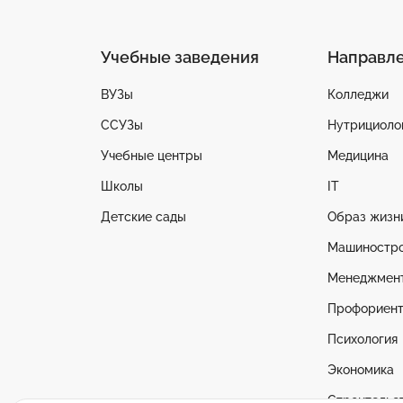
Учебные заведения
Направл
ВУЗы
Колледжи
ССУЗы
Нутрициоло
Учебные центры
Медицина
Школы
IT
Детские сады
Образ жизн
Машиностр
Менеджмен
Профориент
Психология
Экономика
Строительс