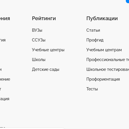
ения
Рейтинги
Публикации
ВУЗы
Статьи
гия
ССУЗы
Профгид
Учебные центры
Учебным центрам
Школы
Профессиональные т
и
Детские сады
Школьное тестирова
оение
Профориентация
т
Тесты
ация
тво