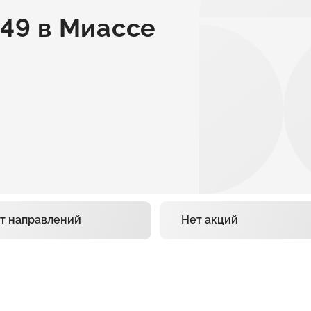
49 в Миассе
т направлений
Нет акций