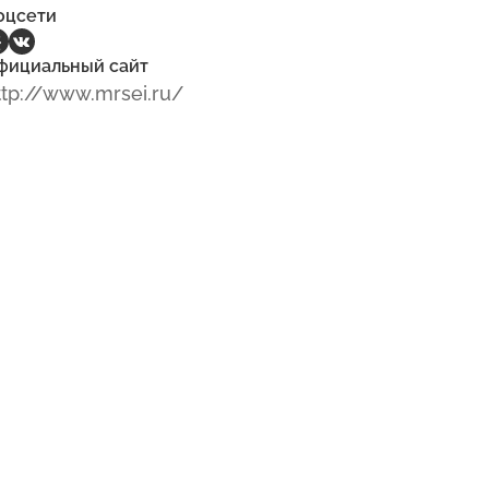
оцсети
фициальный сайт
ttp://www.mrsei.ru/