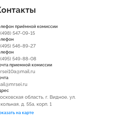
Контакты
елефон приёмной комиссии
7(498) 547-09-15
елефон
7(495) 546-89-27
елефон
7(495) 549-88-08
очта приемной комиссии
rsei10a@mail.ru
очта
ail@mrsei.ru
дрес
осковская область, г. Видное, ул.
кольная, д. 55а, корп. 1
оказать на карте