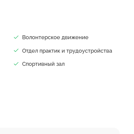
указывается состав элементов:
 производства; продукция производства;
акторы, механизмы. Библиотечное и
вание студентов осуществляется
Волонтерское движение
 осуществляет формирование фонда
аппарата, является центром
Отдел практик и трудоустройства
рмации по многим отраслям гуманитарных
Спортивный зал
 помощь в образовательном процессе. К
 два читальных зала, открытые стеллажи со
ескими изданиями. В образовательный
тся современные технологии и
 имеются 3 компьютерных класса,
ми на базе процессора Intel Pentium IV и
о широкополосному каналу связи, а также
бственности землю, учебные корпуса,
нческие лекционные аудитории с