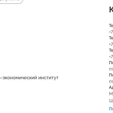
Т
+
Т
+
Т
+
П
m
П
-экономический институт
m
А
М
Ш
П