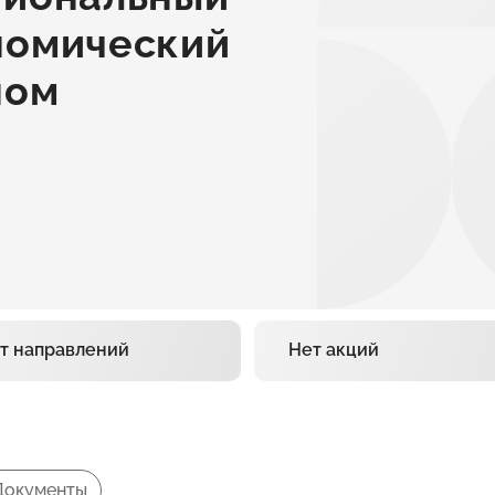
номический
ном
т направлений
Нет акций
Документы