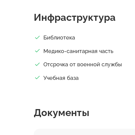
рассматривается как система. В ней 
Инфраструктура
направленность исследования; сфера
различные экономические условия ф
справочно-информационное обслужи
Библиотека
библиотекой института. Библиотека
литературы и справочно-поискового 
Медико-санитарная часть
распространения необходимой инфо
Отсрочка от военной службы
знаний, оказывает консультационную
услугам читателей отдел абонемента,
Учебная база
справочной литературой и периодич
процесс Института успешно внедряю
компьютерные программы. Для этого
оснащенных современными компьютера
Документы
выше, имеющими выход в Интернет п
через WiFi. Наш институт имеет в со
библиотеки и читальные залы, студе