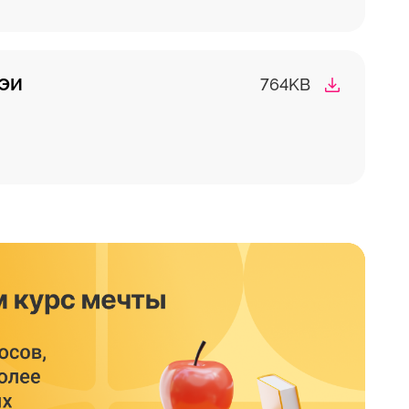
СЭИ
764KB