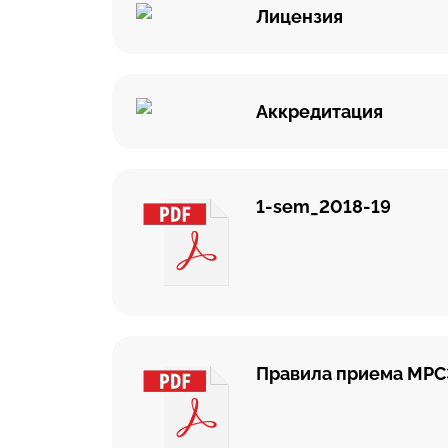
мультимедийным оборудованием и ко
Лицензия
кабинеты и мастерские, классы сов
образования, студенческое кафе, тр
поездок студентов.
Аккредитация
1-sem_2018-19
Правила приема МР