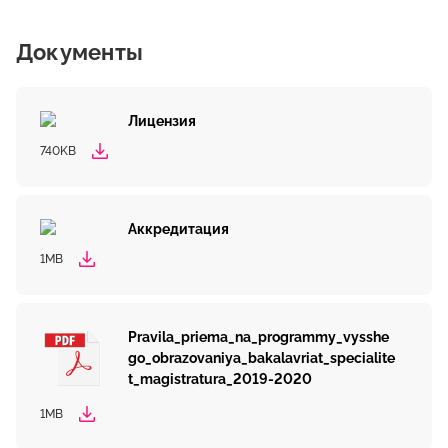
Документы
Лицензия
740KB
Аккредитация
1MB
Pravila_priema_na_programmy_vysshe
go_obrazovaniya_bakalavriat_specialite
t_magistratura_2019-2020
1MB