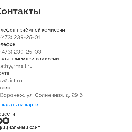
Контакты
елефон приёмной комиссии
7(473) 239-25-01
елефон
7(473) 239-25-03
очта приемной комиссии
athy@mail.ru
очта
uz@iict.ru
дрес
. Воронеж, ул. Солнечная, д. 29 б
оказать на карте
оцсети
фициальный сайт