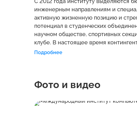
C 2012 года институту выделяются 
инженерным направлениям и специа
активную жизненную позицию и стре
потенциал в студенческих объединени
научном обществе, спортивных секци
клубе. В настоящее время континген
тысяч человек. В институте сформи
Подробнее
сотрудников и преподавателей. Сегод
Профессорско-преподавательский сос
более 70 % которых имеют ученые сте
Фото и видео