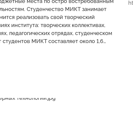
бюджетные места по остро востребованным
ht
льностям. Студенчество МИКТ занимает
мится реализовать свой творческий
ях института: творческих коллективах,
ях, педагогических отрядах, студенческом
т студентов МИКТ составляет около 1,6
рован высококвалифицированный состав
ня в вузе трудятся 72 сотрудника.
тав института – это 80 преподавателей,
пени (звания).