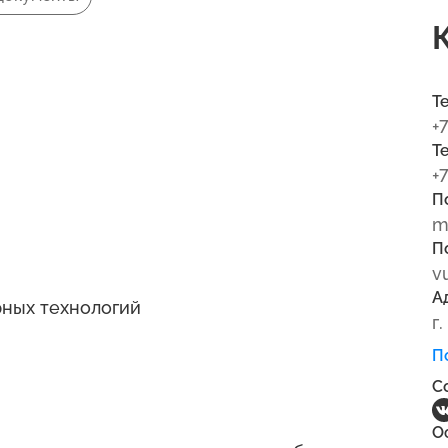
Т
+
Т
+
П
m
П
v
А
ных технологий
г
П
С
О