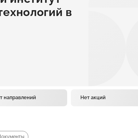
технологий в
т направлений
Нет акций
Документы