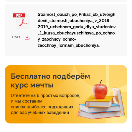
Stoimost_obuch_po_Prikaz_ob_utvergh
denii_stoimosti_obucheniya_v_2018-
2019_uchebnom_godu_dlya_studentov
_1_kursa_obuchayuschihsya_po_ochno
11MB
y_zaochnoy_ochno-
zaochnoy_formam_obucheniya.