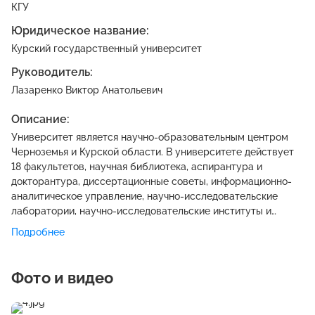
КГУ
Медицина
Юридическое название:
1 программа обучения
Курский государственный университет
Руководитель:
Юриспруденция
Лазаренко Виктор Анатольевич
1 программа обучения
Описание:
Энергетика
Университет является научно-образовательным центром
Черноземья и Курской области. В университете действует
1 программа обучения
18 факультетов, научная библиотека, аспирантура и
докторантура, диссертационные советы, информационно-
Дизайн
аналитическое управление, научно-исследовательские
1 программа обучения
лаборатории, научно-исследовательские институты и
центры. Университет реализует образовательные
Подробнее
Архитектура
программы среднего профессионального образования,
высшего образования (специалитета, бакалавриата,
1 программа обучения
магистратуры), послевузовского образования
Фото и видео
(аспирантуры), повышения квалификации, дополнительного
Геодезия
образования. Вуз издает научные журналы: "Ученые
1 программа обучения
записки. Электронный научный журнал Курского