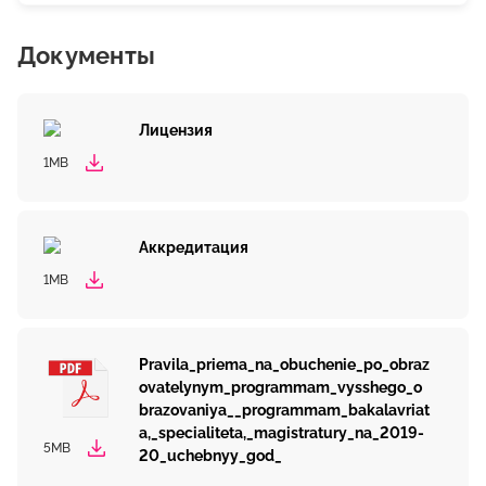
Документы
Лицензия
1MB
Аккредитация
1MB
Pravila_priema_na_obuchenie_po_obraz
ovatelynym_programmam_vysshego_o
brazovaniya__programmam_bakalavriat
a,_specialiteta,_magistratury_na_2019-
5MB
20_uchebnyy_god_