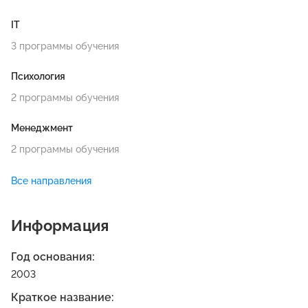
IT
3 программы обучения
Психология
2 программы обучения
Менеджмент
2 программы обучения
Экономика
Все направления
2 программы обучения
Информация
Химия и биология
2 программы обучения
Год основания:
2003
Образ жизни
Краткое название:
2 программы обучения