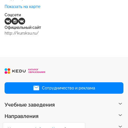
Показать на карте
Соцсети
Официальный сайт
http://kursksu.ru/
Сотрудничество и реклама
Учебные заведения
Направления
Рейтинги