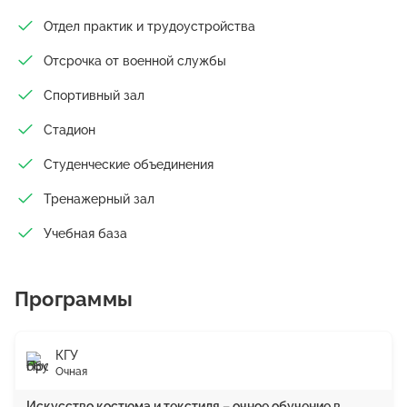
белков и аминокислот; - археологические исследования; -
Отдел практик и трудоустройства
нанотехнологические исследования.
Иностранные языки
Отсрочка от военной службы
1 программа обучения
Спортивный зал
Маркетинг
Стадион
1 программа обучения
Студенческие объединения
Создание контента
Тренажерный зал
1 программа обучения
Учебная база
Программы
КГУ
Очная
Искусство костюма и текстиля – очное обучение в