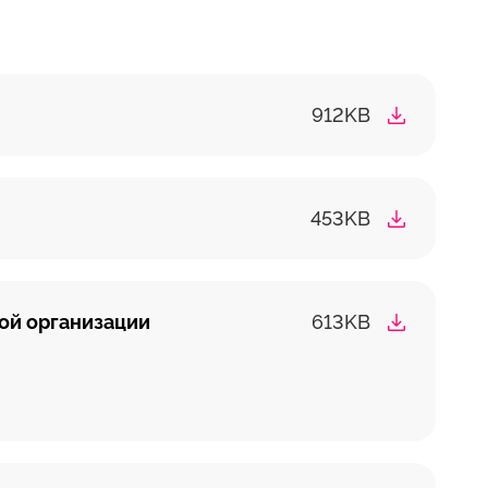
912KB
453KB
ой организации
613KB