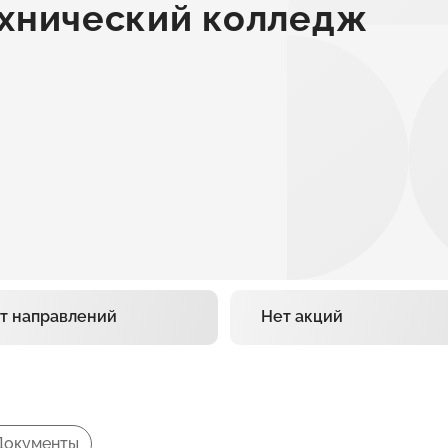
ехнический колледж
т направлений
Нет акций
Документы