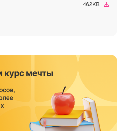
462KB