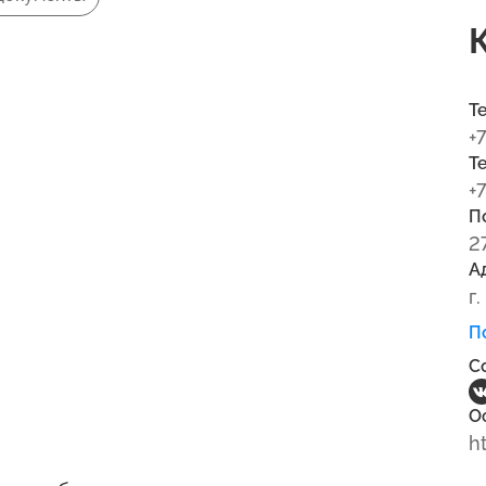
Т
+
Т
+
П
2
А
г.
П
С
О
h