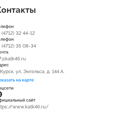
Контакты
елефон
7 (4712) 32 44-12
елефон
7 (4712) 35 08-34
очта
7@katk46.ru
дрес
 Курск, ул. Энгельса, д. 144 А.
оказать на карте
оцсети
фициальный сайт
ttps://www.katk46.ru/