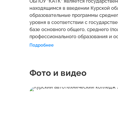
ОБПОУ "КАТК" является государстве
находящимся в введении Курской о
образовательные программы среднег
уровня в соответствии с государст
базе основного общего, среднего (по
профессионального образования и 
деятельность в соответствии с лицен
Подробнее
Фото и видео