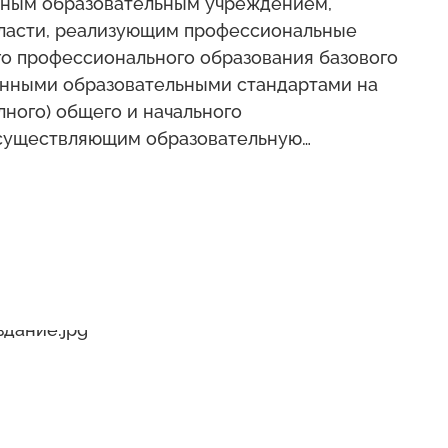
нным образовательным учреждением,
бласти, реализующим профессиональные
о профессионального образования базового
венными образовательными стандартами на
лного) общего и начального
осуществляющим образовательную
зией.