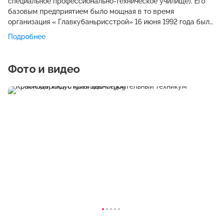
специальное профессионально-техническое училище). Его
базовым предприятием было мощная в то время
организация « Главкубаньрисстрой» 16 июня 1992 года был
издан приказ об объединении двух однопрофильных
Подробнее
строительных училищ г. Крымска в одно СПТУ № 70. В этом
же году оно получило статус Высшего профессионального
училища № 7О (ВПУК № 7О), а с 1994 года Крымского
Фото и видео
Государственного профессионально - технического
колледжа. В 2001 году приказом Министерства
образования РФ училище было переименовано в Крымский
Государственный профессиональный лицей №70. C 1 января
2011 года профессиональный лицей № 70 приобрёл новый
статус. Теперь он официально называется: Государственное
бюджетное образовательное учреждение среднего
профессионального образования «Крымский
индустриально-строительный техникум» Краснодарского
края С 2014 года: Государственное бюджетное
профессиональное образовательное учреждение
Краснодарского края "Крымский индустриально-
строительный техникум"