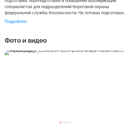
подготовки, переподготовки и повышения квалификации
специалистов для подразделений береговой охраны
федеральной службы безопасности. На потоках подготовки
по очной форме проводится обучение специалистов для
Подробнее
экипажей пограничных сторожевых кораблей и катеров,
решающих задачи по охране государственной границы,
защите экономических и иных законных интересов России в
Фото и видео
морских пространствах, а также сотрудников
подразделений по государственному контролю в сфере
охраны морских биологических ресурсов, по
специальностям 1. Высшего образования 2. Среднего
профессионального образования. В Институте
организуются торжественные, культурно-досуговые и
физкультурно-оздоровительные мероприятия, посвященные
государственным праздникам, дням воинской славы России,
наиболее важным событиям в жизни страны и региона,
органов безопасности и Института. Для курсантов и
слушателей в свободное от занятий время организована
работа художественной библиотеки, спортивных секций,
клубов по интересам.