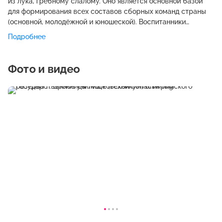
из лука, гребному слалому. Оно является основной базой
для формирования всех составов сборных команд страны
(основной, молодёжной и юношеской). Воспитанники
училища – главный резерв для сборных команд, причем
Подробнее
резерв, отлично подготовленный. Очень важно, что училище
имеет статус федерального, т.е. сюда может поступить
учиться спортсмен из любого уголка страны и получить
Фото и видео
вместе с отличной спортивной подготовкой
соответствующее образование. Выпускники училища,
завершив спортивную карьеру, имеют защищенный
социальный статус, вливаясь в дружную когорту тренеров
России, педагогов общеобразовательных и спортивных
школ.