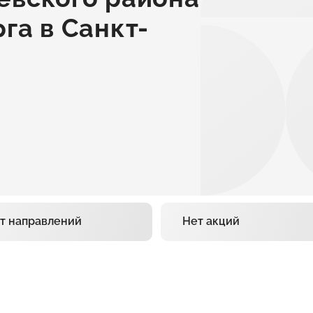
га в Санкт-
т направлений
Нет акций