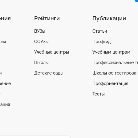
ения
Рейтинги
Публикации
ВУЗы
Статьи
гия
ССУЗы
Профгид
Учебные центры
Учебным центрам
Школы
Профессиональные т
и
Детские сады
Школьное тестирова
оение
Профориентация
т
Тесты
ация
тво