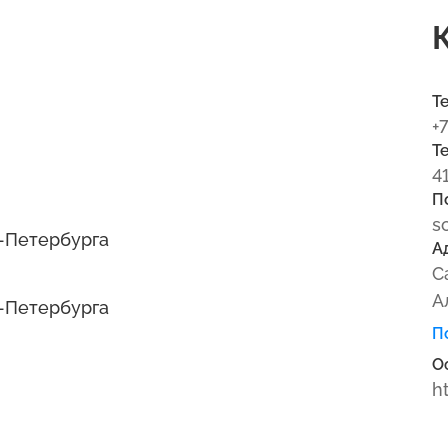
Т
+
Т
4
П
s
-Петербурга
А
С
А
-Петербурга
П
О
h