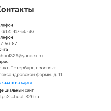
Контакты
елефон
7 (812) 417-56-86
елефон
17-56-87
очта
chool326@yandex.ru
дрес
анкт-Петербург, проспект
лександровской фермы, д. 11
оказать на карте
фициальный сайт
ttp://school-326.ru