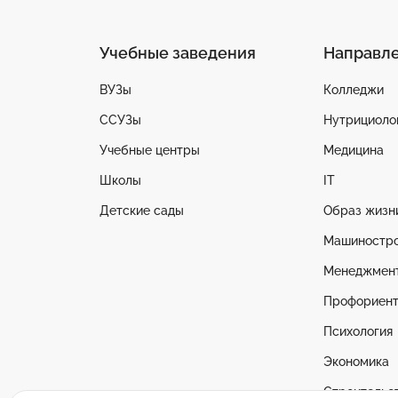
Учебные заведения
Направл
ВУЗы
Колледжи
ССУЗы
Нутрициоло
Учебные центры
Медицина
Школы
IT
Детские сады
Образ жизн
Машиностр
Менеджмен
Профориент
Психология
Экономика
Строительс