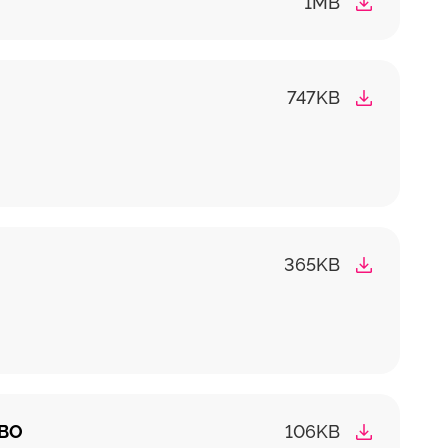
1MB
747KB
365KB
 ВО
106KB