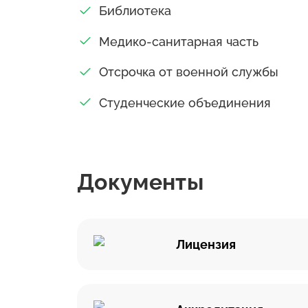
Библиотека
языка» и японским консульством во
консульством в г. Владивостоке. Уни
Медико-санитарная часть
Хэйлундзянским университетом и ря
Отсрочка от военной службы
иностранных языков Бенцай, КНР. Се
Республика Корея. Филиал обладает 
Студенческие объединения
базой среди образовательных учрежд
библиотека, спортивный комплекс, ц
количественном выражении (общая п
порядка 10 000 кв.м.), а прилегающая т
Документы
Лицензия