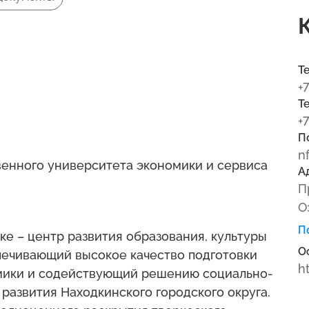
Т
+
Т
+
П
n
венного университета экономики и сервиса
А
П
О
П
ке – центр развития образования, культуры
О
печивающий высокое качество подготовки
h
омики и содействующий решению социально-
развития Находкинского городского округа.