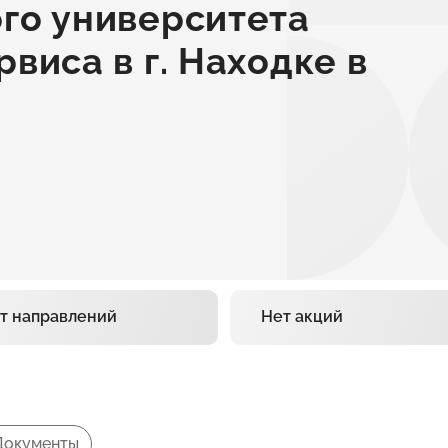
го университета
виса в г. Находке в
т направлений
Нет акций
Документы