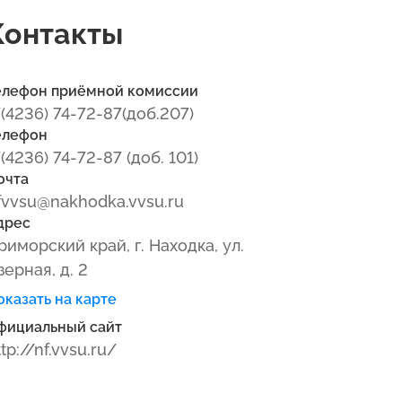
Контакты
елефон приёмной комиссии
7(4236) 74-72-87(доб.207)
елефон
7(4236) 74-72-87 (доб. 101)
очта
fvvsu@nakhodka.vvsu.ru
дрес
риморский край, г. Находка, ул.
зерная, д. 2
оказать на карте
фициальный сайт
ttp://nf.vvsu.ru/