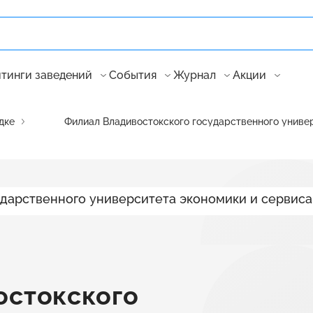
тинги заведений
События
Журнал
Акции
дке
Филиал Владивостокского государственного универ
остокского