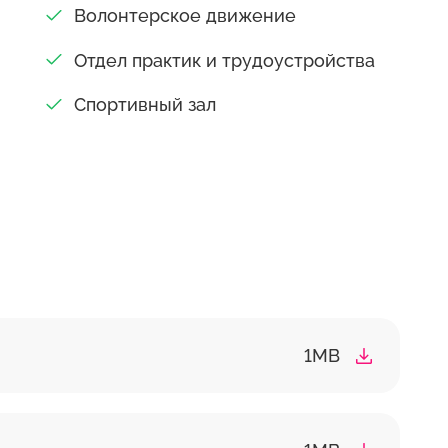
Волонтерское движение
 Владивостоке. Генеральным американским
верситетом Санг Мёнг, республика Корея.
Отдел практик и трудоустройства
дом государственных вузов КНР. Колледжем
Спортивный зал
ульским женским университетом,
лучшей в городе материально-технической
ений, как в качественном (аудитории,
ентр информационных технологий), так и в
лощадь 5-ти этажного здания составляет
ерритория – 24374,63 кв.м. (2,437 га).
1MB