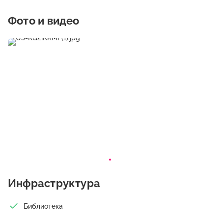
основу которых положены принципы фундаментальности,
системности, взаимосвязи теории и практики. Обучение в
Фото и видео
филиале осуществляется на русском языке.
Инфраструктура
Библиотека