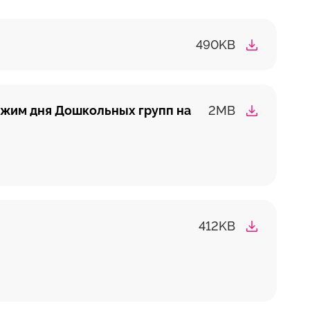
490KB
ежим дня Дошкольных групп на
2MB
412KB