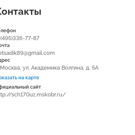
Контакты
елефон
7(495)336-77-87
очта
etsadik89@gmail.com
дрес
. Москва, ул. Академика Волгина, д. 5А
оказать на карте
фициальный сайт
ttp://sch170uz.mskobr.ru/