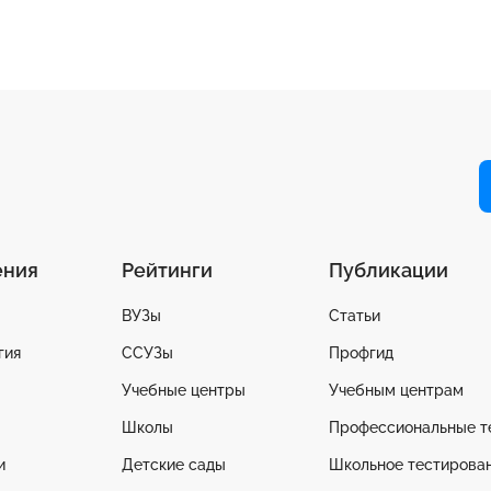
ения
Рейтинги
Публикации
ВУЗы
Статьи
гия
ССУЗы
Профгид
Учебные центры
Учебным центрам
Школы
Профессиональные т
и
Детские сады
Школьное тестирова