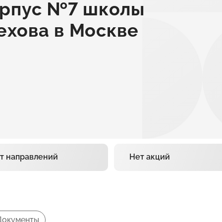
рпус №7 школы
Чехова в Москве
т направлений
Нет акций
Документы