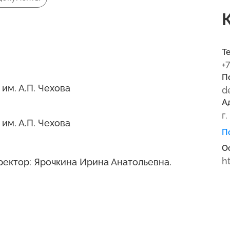
Т
+
П
м. А.П. Чехова
d
А
г
м. А.П. Чехова
П
О
h
ректор: Ярочкина Ирина Анатольевна.