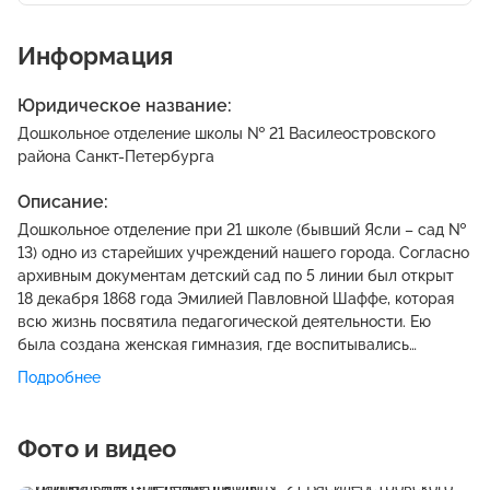
Информация
Юридическое название:
Дошкольное отделение школы № 21 Василеостровского
района Санкт-Петербурга
Описание:
Дошкольное отделение при 21 школе (бывший Ясли – сад №
13) одно из старейших учреждений нашего города. Согласно
архивным документам детский сад по 5 линии был открыт
18 декабря 1868 года Эмилией Павловной Шаффе, которая
всю жизнь посвятила педагогической деятельности. Ею
была создана женская гимназия, где воспитывались
девушки, готовившиеся стать учительницами. При гимназии
Подробнее
и был открыт детский сад, где будущие учительницы могли
получать практические навыки работы с маленькими
детьми. Директор- Ачкасова Юлия Ивановна.
Фото и видео