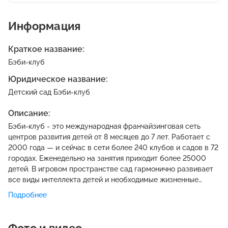
Информация
Краткое название:
Бэби-клуб
Юридическое название:
Детский сад Бэби-клуб
Описание:
Бэби-клуб - это международная франчайзинговая сеть
центров развития детей от 8 месяцев до 7 лет. Работает с
2000 года — и сейчас в сети более 240 клубов и садов в 72
городах. Еженедельно на занятия приходит более 25000
детей. В игровом пространстве сад гармонично развивает
все виды интеллекта детей и необходимые жизненные
навыки, поддерживаем естественное стремление ребенка к
Подробнее
познанию мира. Дети растут счастливыми, любят учиться,
умеют свободно мыслить, интересны в общении и уверенно
чувствуют себя в любом пространстве.