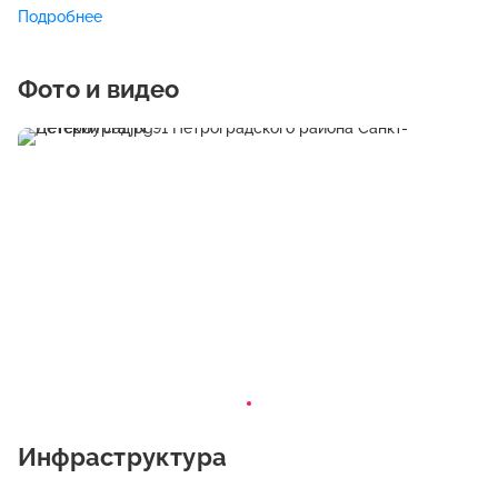
детей во всех видах деятельности: игровой, двигательной,
Подробнее
изобразительной, театрализованной, конструктивной,
познавательной и т.д. Они содержат разнообразные
материалы для развивающих игр и занятий. Специальных
Фото и видео
средств обучения и воспитания, в том числе
приспособленных, для использования инвалидами и лицами
с ОВЗ нет. Директор- Барышникова Зоя Юрьевна.
Инфраструктура